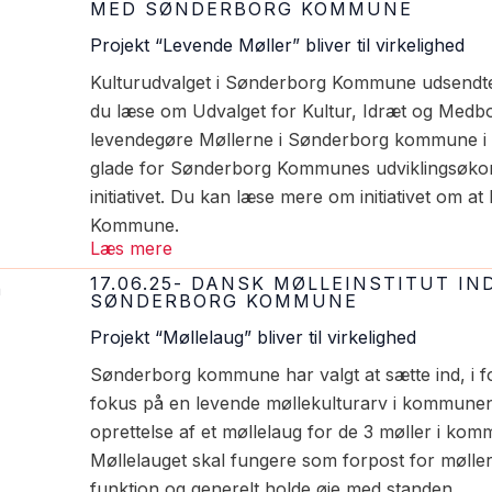
MED SØNDERBORG KOMMUNE
Projekt “Levende Møller” bliver til virkelighed
Kulturudvalget i Sønderborg Kommune udsendte
du læse om Udvalget for Kultur, Idræt og Medbo
levendegøre Møllerne i Sønderborg kommune i s
glade for Sønderborg Kommunes udviklingsøkon
initiativet. Du kan læse mere om initiativet om 
Kommune.
Læs mere
17.06.25- DANSK MØLLEINSTITUT I
SØNDERBORG KOMMUNE
Projekt “Møllelaug” bliver til virkelighed
Sønderborg kommune har valgt at sætte ind, i for
fokus på en levende møllekulturarv i kommunen
oprettelse af et møllelaug for de 3 møller i ko
Møllelauget skal fungere som forpost for møller
funktion og generelt holde øje med standen.