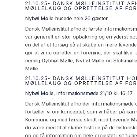
21.10.25- DANSK MØLLEINSTITUT 
MØLLELAUG OG OPRETTELSE AF FO
Nybøl Mølle husede hele 26 gæster
Dansk Mølleinstitut afholdt første informations
var generelt en stor opbakning og en yderst posit
en del af et forsøg på at skabe en mere leven
gør at vi nu opretter en forening, der skal tils
nemlig Dybbøl Mølle, Nybøl Mølle og Slotsmølle
Mølle.
21.10.25- DANSK MØLLEINSTITUT 
MØLLELAUG OG OPRETTELSE AF FO
Nybøl Mølle, informationsmøde 21/10 kl. 16-17
Dansk Mølleinstitut afholder informationsmøde d
fortæller vi om konceptet, som vi håber på kan 
Kommune og med første skridt mod Levende Møll
du være med til at skabe historie på de historis
op og få information om hele projektet i sit fulde