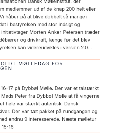
anisationen Dansk Mølleinstitut, der
om medlemmer ud af de knap 200 helt eller
Vi håber på at blive dobbelt så mange i
et i bestyrelsen med stor indsigt og
g initiativtager Morten Anker Petersen træder
débærer og drivkraft, længe før det blev
styrelsen kan videreudvikles i version 2.0…
FHOLDT MØLLEDAG FOR
NGEN
. 16-17 på Dybbøl Mølle. Der var et talstærkt
r Mads Peter fra Dybbøl Mølle at få vingerne
det hele var stærkt autentisk. Dansk
kiver. Der var tæt pakket på rundgangen og
 med endnu 9 interesserede. Næste mølletur
. 15-16