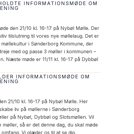
AFHOLDTE INFORMATIONSMØDE OM
RENING
møde den 21/10 kl. 16-17 på Nybøl Mølle. Der
iv tilslutning til vores nye møllelaug. Det er
de møllekultur i Sønderborg Kommune, der
e, dreje med og passe 3 møller i kommunen –
n. Næste møde er 11/11 kl. 16-17 på Dybbøl
HOLDER INFORMATIONSMØDE OM
RENING
en 21/10 kl. 16-17 på Nybøl Mølle. Her
skabe liv på møllerne i Sønderborg
er på Nybøl, Dybbøl og Slotsmøllen. Vil
ke møller, så er det denne dag, du skal møde
 omfang. Vi glæder os til at se dig.