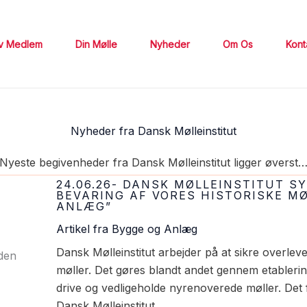
iv Medlem
Din Mølle
Nyheder
Om Os
Kont
Nyheder fra Dansk Mølleinstitut
Nyeste begivenheder fra Dansk Mølleinstitut ligger øverst
24.06.26- DANSK MØLLEINSTITUT 
BEVARING AF VORES HISTORISKE MØ
ANLÆG”
Artikel fra Bygge og Anlæg
Dansk Mølleinstitut arbejder på at sikre overlev
møller. Det gøres blandt andet gennem etablering
drive og vedligeholde nyrenoverede møller. Det
Dansk Mølleinstitut.