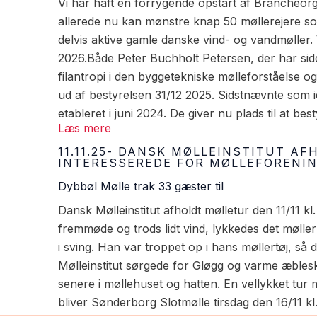
Vi har haft en forrygende opstart af Brancheorg
allerede nu kan mønstre knap 50 møllerejere s
delvis aktive gamle danske vind- og vandmøller. 
2026.Både Peter Buchholt Petersen, der har sidd
filantropi i den byggetekniske mølleforståelse o
ud af bestyrelsen 31/12 2025. Sidstnævnte som i
etableret i juni 2024. De giver nu plads til at be
Læs mere
11.11.25- DANSK MØLLEINSTITUT A
INTERESSEREDE FOR MØLLEFORENI
Dybbøl Mølle trak 33 gæster til
Dansk Mølleinstitut afholdt mølletur den 11/11 kl
fremmøde og trods lidt vind, lykkedes det mølle
i sving. Han var troppet op i hans møllertøj, så 
Mølleinstitut sørgede for Gløgg og varme æbles
senere i møllehuset og hatten. En vellykket tur
bliver Sønderborg Slotmølle tirsdag den 16/11 kl