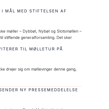
 I MÅL MED STIFTELSEN AF
riske møller – Dybbøl, Nybøl og Slotsmøllen –
 til stiftende generalforsamling. Det sker
VITERER TIL MØLLETUR PÅ
 ikke drejer sig om møllevinger denne gang,
UDSENDER NY PRESSEMEDDELELSE