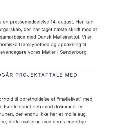
 en pressemeddelelse 14. august. Her kan
rgerskab, der har taget næste skridt mod at
amarbejde med Dansk Mølleinstitut. Vi er
omiske fremsynethed og opbakning til
at levendegøre vores Møller i Sønderborg
NDGÅR PROJEKTAFTALE MED
hold til opretholdelse af “møllelivet” med
. Første skridt hen imod drømmen, er
mmunen, der endnu ikke har et møllelaug.
ne, drifte møllerne med deres egentlige