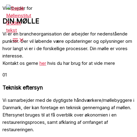
Gå
Vi arbejder for
til
DIN MØLLE
indholdet
Vi er en brancheorganisation der arbejder for nedenstående
punkter. Der vil løbende være opdateringer og oplysninger om
hvor langt vi er i de forskellige processer. Din mølle er vores
interesse.
Kontakt os gerne
her
hvis du har brug for at vide mere
01
Teknisk eftersyn
Vi samarbejder med de dygtigste håndværkere/møllebyggere i
Danmark, der kan foretage en teknisk gennemgang af møllen.
Eftersynet bruges til at få overblik over økonomien i en
restaureringsproces, samt afklaring af omfanget af
restaureringen.