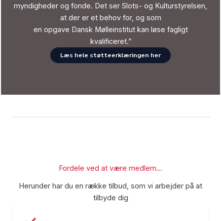
myndigheder og fonde. Det ser Slots- og Kulturstyrelsen,
at der er et behov for, og som
en opgave Dansk Mølleinstitut kan løse fagligt
kvalificeret.”
Læs hele støtteerklæringen her
Fordele ved at være medlem…
Herunder har du en række tilbud, som vi arbejder på at
tilbyde dig