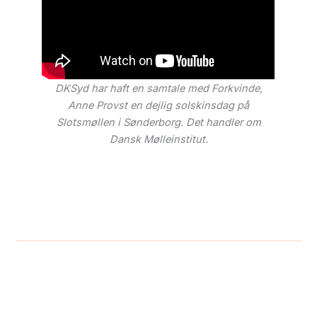
DKSyd har haft en samtale med Forkvinde,
Anne Provst en dejlig solskinsdag på
Slotsmøllen i Sønderborg. Det handler om
Dansk Mølleinstitut.