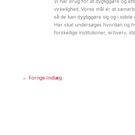
Vi har brug for at dygtiggøre og e
virkelighed. Vores mål er at samarb
så de kan dygtiggøre sig og i sidst
Her skal undersøges hvordan og hv
forskellige institutioner, erhverv, st
←
Forrige Indlæg