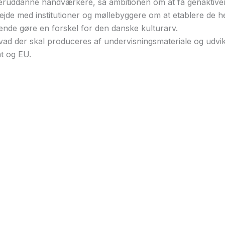
fteruddanne håndværkere, så ambitionen om at få genaktivere
ejde med institutioner og møllebyggere om at etablere de h
e ende gøre en forskel for den danske kulturarv.
ad der skal produceres af undervisningsmateriale og udvi
at og EU.