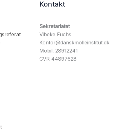
Kontakt
Sekretariatet
gsreferat
Vibeke Fuchs
e
Kontor@danskmolleinstitut.dk
Mobil: 28912241
CVR 44897628
t