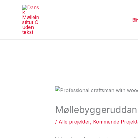
Gå
til
indholdet
Bl
Møllebyggeruddann
/
Alle projekter
,
Kommende Projekt