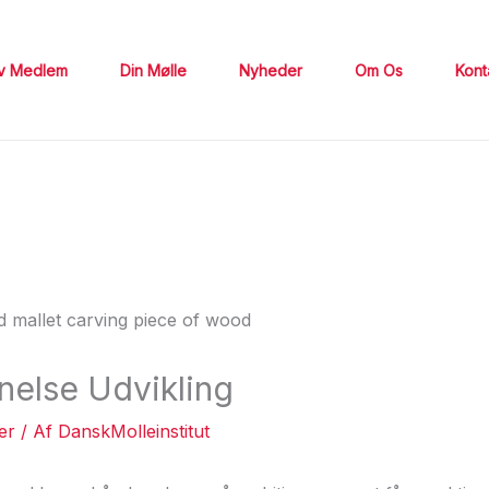
iv Medlem
Din Mølle
Nyheder
Om Os
Kont
else Udvikling
er
/ Af
DanskMolleinstitut