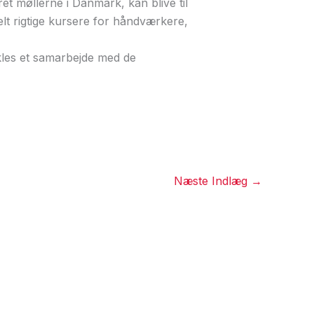
t møllerne i Danmark, kan blive til
elt rigtige kursere for håndværkere,
kles et samarbejde med de
Næste Indlæg
→